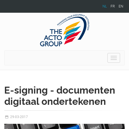
NL
FR
EN
Toggle
navigati
E-signing - documenten
digitaal ondertekenen
29-03-2017