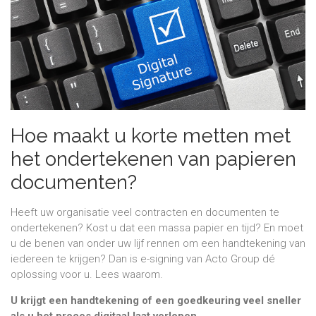
Hoe maakt u korte metten met
het ondertekenen van papieren
documenten?
Heeft uw organisatie veel contracten en documenten te
ondertekenen? Kost u dat een massa papier en tijd? En moet
u de benen van onder uw lijf rennen om een handtekening van
iedereen te krijgen? Dan is e-signing van Acto Group dé
oplossing voor u. Lees waarom.
U krijgt een handtekening of een goedkeuring veel sneller